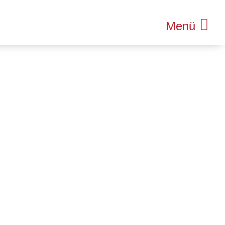
Menü
Referenzen
Leistungen
Unternehmen
Team
Karriere
Aktuelles
Kontakt