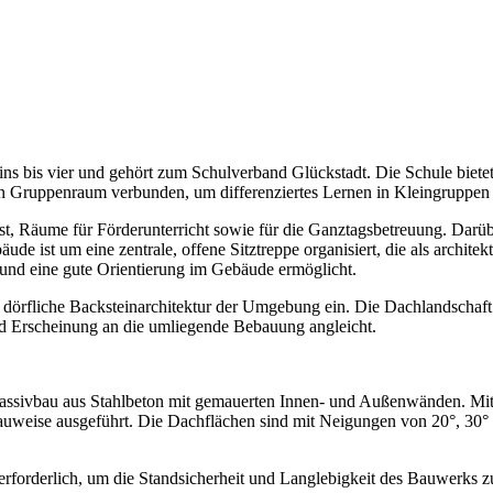
ns bis vier und gehört zum Schulverband Glückstadt. Die Schule bietet 
en Gruppenraum verbunden, um differenziertes Lernen in Kleingruppen
Räume für Förderunterricht sowie für die Ganztagsbetreuung. Darüber
st um eine zentrale, offene Sitztreppe organisiert, die als architekt
und eine gute Orientierung im Gebäude ermöglicht.
ie dörfliche Backsteinarchitektur der Umgebung ein. Die Dachlandschaf
nd Erscheinung an die umliegende Bebauung angleicht.
ssivbau aus Stahlbeton mit gemauerten Innen- und Außenwänden. Mit A
weise ausgeführt. Die Dachflächen sind mit Neigungen von 20°, 30° ode
rforderlich, um die Standsicherheit und Langlebigkeit des Bauwerks z