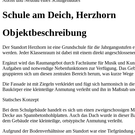
Abriss und Neubau eines Schulgebäudes
Schule am Deich, Herzhorn
Objektbeschreibung
Der Standort Herzhorn ist eine Grundschule für die Jahrgangsstufen ei
werden. Jeder Klassenraum ist dabei mit einem direkt angeschlossen
Ergänzt wird das Raumangebot durch Fachräume für Musik und Kunst, 
Aufgaben und notwendige Nebenfunktionen zur Verfügung. Das Gebäude i
gruppieren sich um diesen zentralen Bereich herum, was kurze Wege 
Die Fassade ist mit Ziegeln verkleidet und fügt sich harmonisch in d
Baukörper eine kleinteilige Anmutung verleiht und ihn in Maßstab u
Statisches Konzept
Bei dem Schulgebäude handelt es sich um einen zweigeschossigen Ma
Decke aus Spannbetonhohlplatten. Auch das Dach wurde in dieser Bau
dem Gebäude eine kleinteilige, ortstypische Anmutung verleiht.
Aufgrund der Bodenverhältnisse am Standort war eine Tiefgründung e